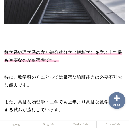
ホーム
Blog Lab
数学系や理学系の方が微分積分学（解析学）を学ぶ上で最
English Lab
も重要なのが厳密性です。
Science Lab
特に、数学科の方にとっては厳密な論証能力は必要不可欠
な能力です。
また、高度な物理学・工学でも近年より高度な数学を応用
MENU
する試みが流行しています。
Blog Lab
English Lab
Science Lab
ホーム
その準備としても厳密さを重要視した微分積分学を学ぶこ