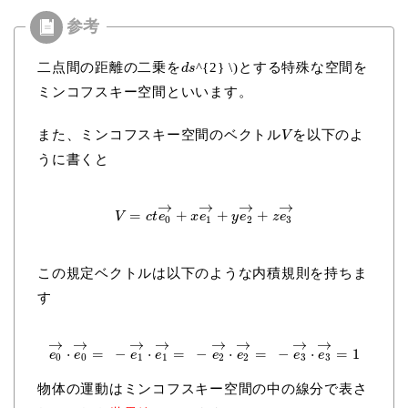
二点間の距離の二乗を
^{2} \)とする特殊な空間を
d
s
ミンコフスキー空間といいます。
また、ミンコフスキー空間のベクトル
を以下のよ
V
うに書くと
→
→
→
→
=
+
+
+
V
c
t
e
x
e
y
e
z
e
0
1
2
3
この規定ベクトルは以下のような内積規則を持ちま
す
→
→
→
→
→
→
→
→
⋅
=
−
⋅
=
−
⋅
=
−
⋅
=
1
e
e
e
e
e
e
e
e
0
0
1
1
2
2
3
3
物体の運動はミンコフスキー空間の中の線分で表さ