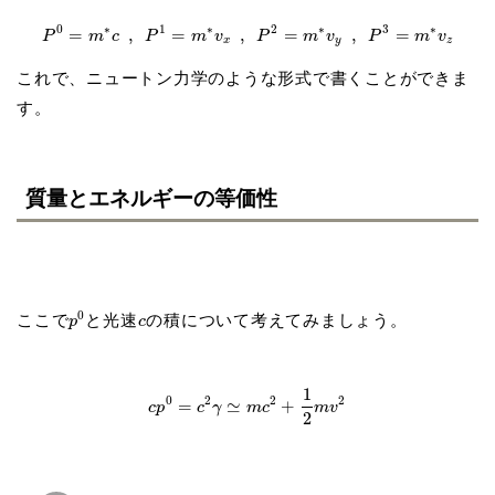
0
∗
1
∗
2
∗
3
∗
=
,
=
,
=
,
=
P
m
c
P
m
v
P
m
v
P
m
v
x
y
z
これで、ニュートン力学のような形式で書くことができま
す。
質量とエネルギーの等価性
0
ここで
と光速
の積について考えてみましょう。
p
c
1
0
2
2
2
=
≃
+
c
p
c
γ
m
c
m
v
2