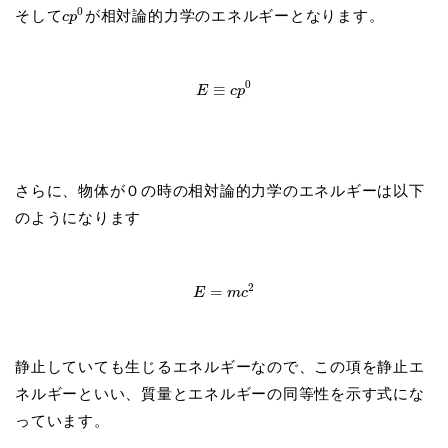
0
そして
が相対論的力学のエネルギーとなります。
c
p
0
≡
E
c
p
さらに、物体が０の時の相対論的力学のエネルギーは以下
のようになります
2
=
E
m
c
静止していても生じるエネルギーなので、この項を静止エ
ネルギーといい、質量とエネルギーの同等性を示す式にな
っています。