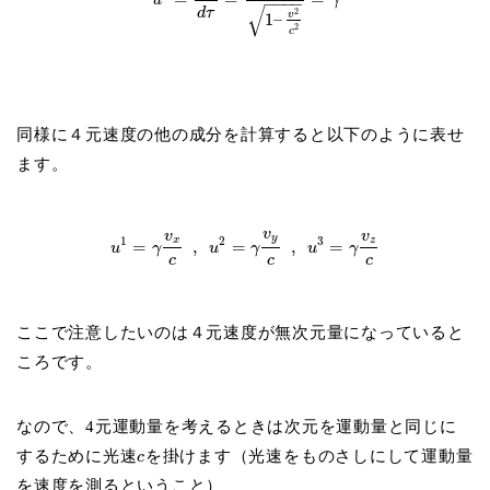
u
γ
−
−
−
−
√
d
τ
2
v
1
–
2
c
同様に４元速度の他の成分を計算すると以下のように表せ
ます。
v
v
v
y
1
2
3
x
z
=
,
=
,
=
u
γ
u
γ
u
γ
c
c
c
ここで注意したいのは４元速度が無次元量になっていると
ころです。
なので、4元運動量を考えるときは次元を運動量と同じに
するために光速
を掛けます（光速をものさしにして運動量
c
を速度を測るということ）