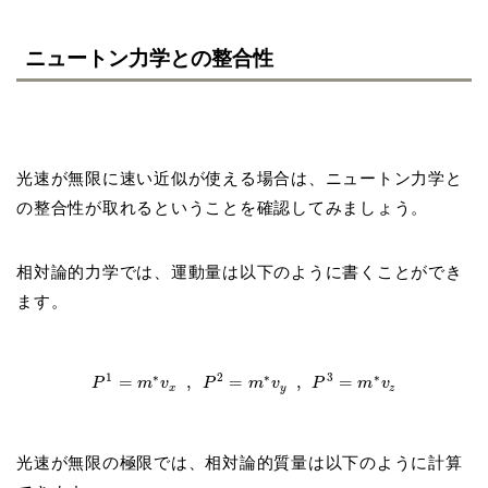
ニュートン力学との整合性
光速が無限に速い近似が使える場合は、ニュートン力学と
の整合性が取れるということを確認してみましょう。
相対論的力学では、運動量は以下のように書くことができ
ます。
1
∗
2
∗
3
∗
=
,
=
,
=
P
m
v
P
m
v
P
m
v
x
y
z
光速が無限の極限では、相対論的質量は以下のように計算