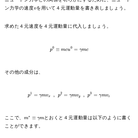
ン力学の速度
を用いて４元運動量を書き表しましょう。
v
求めた４元速度を４元運動量に代入しましょう。
0
0
≡
=
p
m
c
u
γ
m
c
その他の成分は、
1
2
3
=
,
=
,
=
p
γ
m
v
p
γ
m
v
p
γ
m
v
x
y
z
∗
ここで、
≡
とおくと４元運動量は以下のように書く
m
γ
m
ことができます。