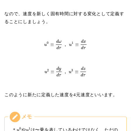
なので、速度を新しく固有時間に対する変化として定義す
ることにしましょう。
d
ω
d
x
0
1
≡
,
≡
u
u
d
τ
d
τ
d
y
d
z
2
3
≡
,
≡
u
u
d
τ
d
τ
このように新たに定義した速度を4元速度といいます。
0
1
＊
や
は〜乗を表しているわけではなく、ただの
u
u