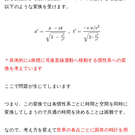
以下のような変換を受けます。
2
–
/
−
v
x
c
x
v
t
′
′
=
,
=
x
t
−
−
−
−
−
−
−
−
−
−
√
√
2
2
v
v
1
−
1
–
2
2
c
c
＊具体的に
座標に等速直線運動へ移動する慣性系への変
x
換を考えています
ここで問題が生じてしまいます
つまり、この変換では
各慣性系ごとに時間と空間を同時に
変換してしまうので共通の時間を決めることは困難です。
なので、考え方を変えて
世界の各点ごとに固有の時計を用