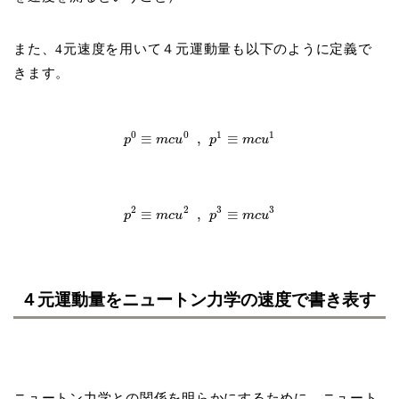
また、4元速度を用いて４元運動量も以下のように定義で
きます。
0
0
1
1
≡
,
≡
p
m
c
u
p
m
c
u
2
2
3
3
≡
,
≡
p
m
c
u
p
m
c
u
４元運動量をニュートン力学の速度で書き表す
ニュートン力学との関係を明らかにするために、ニュート