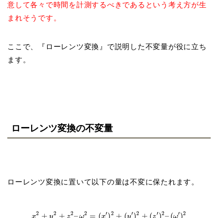
意して各々で時間を計測するべきであるという考え方が生
まれそうです。
ここで、『ローレンツ変換』で説明した不変量が役に立ち
ます。
ローレンツ変換の不変量
ローレンツ変換に置いて以下の量は不変に保たれます。
2
2
2
2
′
2
′
2
′
2
′
2
+
+
–
=
(
)
+
(
)
+
(
)
–
(
)
x
y
z
ω
x
y
z
ω