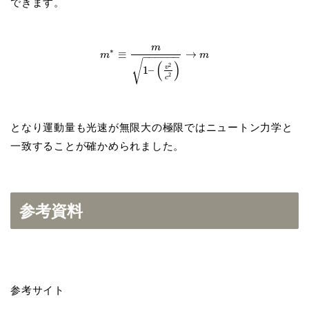
できます。
m
∗
≡
→
m
m
−
−
−
−
−
−
√
(
)
2
v
1
–
2
c
となり運動量も光速が無限大の極限ではニュートン力学と
一致することが確かめられました。
参考資料
参考サイト