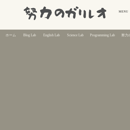
ホーム
Blog Lab
English Lab
Science Lab
Programming Lab
努力の