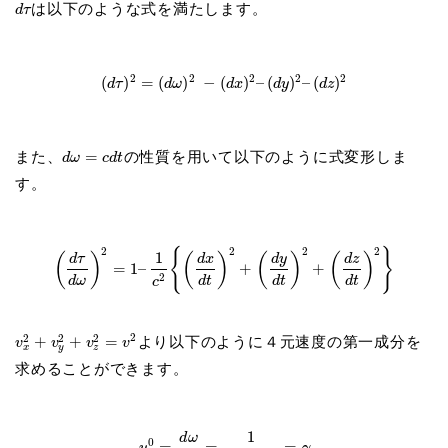
は以下のような式を満たします。
d
τ
2
2
2
2
2
(
)
=
(
)
−
(
)
–
(
)
–
(
)
d
τ
d
ω
d
x
d
y
d
z
また、
=
の性質を用いて以下のように式変形しま
d
ω
c
d
t
す。
2
2
2
2
{
}
1
d
y
(
)
(
)
(
)
(
)
d
τ
d
x
d
z
=
1
–
+
+
2
d
ω
d
t
d
t
d
t
c
2
2
2
2
+
+
=
より以下のように４元速度の第一成分を
v
v
v
v
x
y
z
求めることができます。
1
d
ω
0
=
=
=