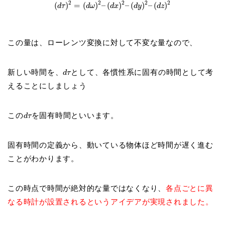
2
2
2
2
2
(
)
=
(
)
–
(
)
–
(
)
–
(
)
d
τ
d
ω
d
x
d
y
d
z
この量は、ローレンツ変換に対して不変な量なので、
新しい時間を、
として、各慣性系に固有の時間として考
d
τ
えることにしましょう
この
を固有時間といいます。
d
τ
固有時間の定義から、動いている物体ほど時間が遅く進む
ことがわかります。
この時点で時間が絶対的な量ではなくなり、
各点ごとに異
なる時計が設置されるというアイデアが実現されました。