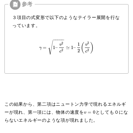
３項目の式変形で以下のようなテイラー展開を行な
っています。
−
−
−
−
−
√
2
2
1
(
)
v
v
=
1
–
≃
1
–
γ
2
2
2
c
c
この結果から、第二項はニュートン力学で現れるエネルギ
ーが現れ、第一項には、物体の速度を
=
0
としても０にな
v
らないエネルギーのような項が現れました。