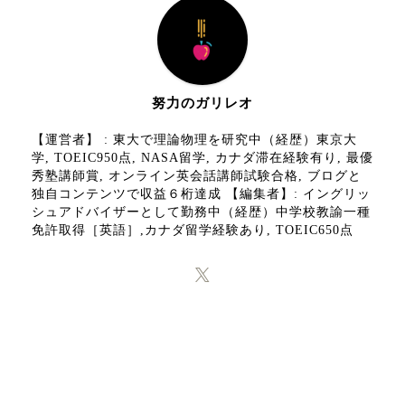
努力のガリレオ
【運営者】 : 東大で理論物理を研究中（経歴）東京大
学, TOEIC950点, NASA留学, カナダ滞在経験有り, 最優
秀塾講師賞, オンライン英会話講師試験合格, ブログと
独自コンテンツで収益６桁達成 【編集者】: イングリッ
シュアドバイザーとして勤務中（経歴）中学校教諭一種
免許取得［英語］,カナダ留学経験あり, TOEIC650点