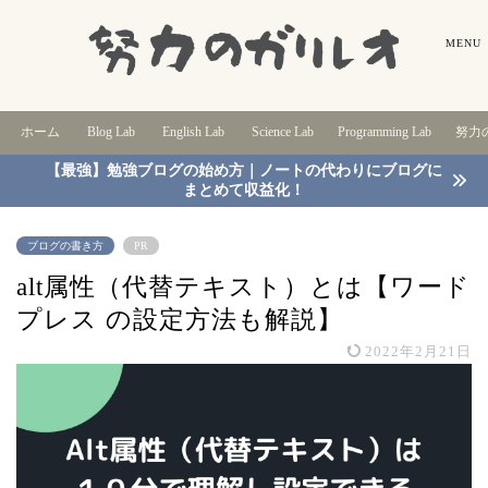
ホーム
Blog Lab
English Lab
Science Lab
Programming Lab
努力の
【最強】勉強ブログの始め方｜ノートの代わりにブログに
まとめて収益化！
ブログの書き方
PR
alt属性（代替テキスト）とは【ワード
プレス の設定方法も解説】
2022年2月21日