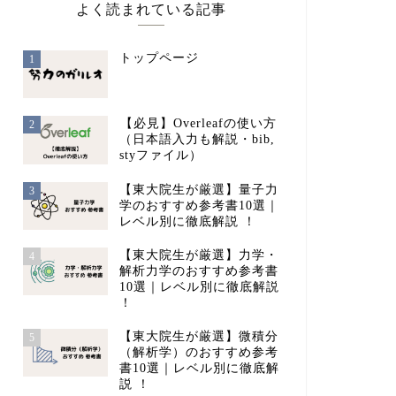
よく読まれている記事
トップページ
1
【必見】Overleafの使い方
2
（日本語入力も解説・bib,
styファイル）
【東大院生が厳選】量子力
3
学のおすすめ参考書10選｜
レベル別に徹底解説 ！
【東大院生が厳選】力学・
4
解析力学のおすすめ参考書
10選｜レベル別に徹底解説
！
【東大院生が厳選】微積分
5
（解析学）のおすすめ参考
書10選｜レベル別に徹底解
説 ！