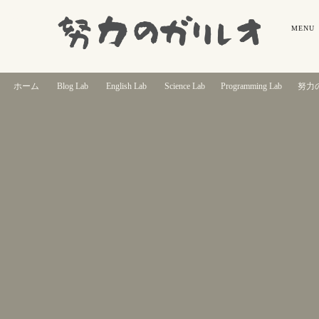
ホーム
Blog Lab
English Lab
Science Lab
Programming Lab
努力の