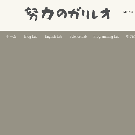
ホーム
Blog Lab
English Lab
Science Lab
Programming Lab
努力の