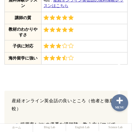
ン
スンはこちら
講師の質
ホーム
教材のわかりや
すさ
Blog Lab
子供に対応
English Lab
海外留学に強い
Science Lab
産経オンライン英会話の良いところ（他者と徹底比
MENU
較）
採用率1.2%の優秀な講師陣 : 教え方がマジで
Blog Lab
English Lab
Science Lab
ホーム
うまいので初心者でも全然OK！