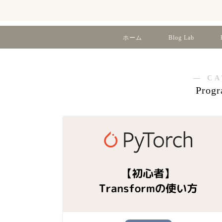
ホーム
Blog Lab
― CA
Prog