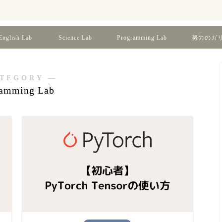
English Lab
Science Lab
Programming Lab
努力のガリレ
TEGORY ―
ramming Lab