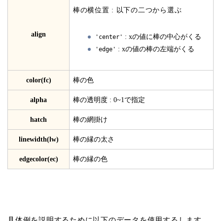
棒の横位置 : 以下の二つから選ぶ
align
: xの値に棒の中心がくる
'center'
: xの値の棒の左端がくる
'edge'
color(fc)
棒の色
alpha
棒の透明度 : 0~1で指定
hatch
棒の網掛け
linewidth(lw)
棒の縁の太さ
edgecolor(ec)
棒の縁の色
具体例を説明するために以下のデータを使用するします。