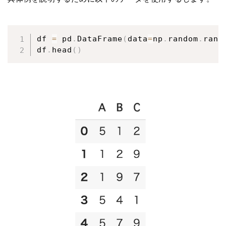
df 
=
 pd
.
DataFrame
(
data
=
np
.
random
.
rand
df
.
head
(
)