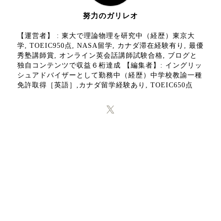
努力のガリレオ
【運営者】 : 東大で理論物理を研究中（経歴）東京大
学, TOEIC950点, NASA留学, カナダ滞在経験有り, 最優
秀塾講師賞, オンライン英会話講師試験合格, ブログと
独自コンテンツで収益６桁達成 【編集者】: イングリッ
シュアドバイザーとして勤務中（経歴）中学校教諭一種
免許取得［英語］,カナダ留学経験あり, TOEIC650点