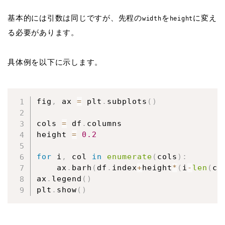
基本的には引数は同じですが、先程の
を
に変え
width
height
る必要があります。
具体例を以下に示します。
fig
,
 ax 
=
 plt
.
subplots
(
)
cols 
=
 df
.
columns

height 
=
0.2
for
 i
,
 col 
in
enumerate
(
cols
)
:
    ax
.
barh
(
df
.
index
+
height
*
(
i
-
len
(
co
ax
.
legend
(
)
plt
.
show
(
)