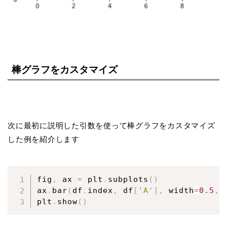
棒グラフをカスタマイズ
次に最初に説明した引数を使って棒グラフをカスタマイズ
した例を紹介します
fig
,
 ax 
=
 plt
.
subplots
(
)
ax
.
bar
(
df
.
index
,
 df
[
'A'
]
,
 width
=
0.5
,
 
plt
.
show
(
)