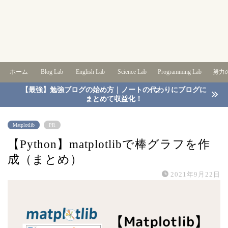
ホーム
Blog Lab
English Lab
Science Lab
Programming Lab
努力の
【最強】勉強ブログの始め方｜ノートの代わりにブログに
まとめて収益化！
Matplotlib
PR
【Python】matplotlibで棒グラフを作
成（まとめ）
2021年9月22日