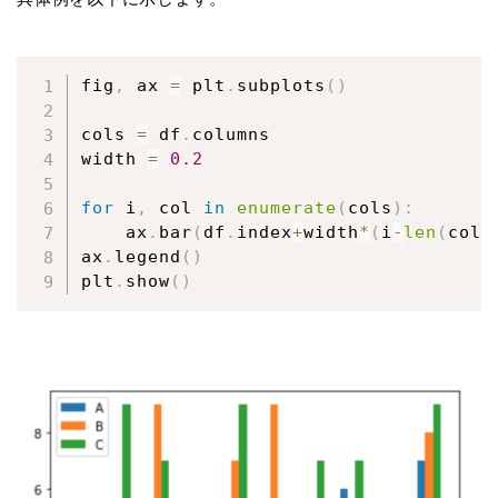
fig
,
 ax 
=
 plt
.
subplots
(
)
cols 
=
 df
.
columns

width 
=
0.2
for
 i
,
 col 
in
enumerate
(
cols
)
:
    ax
.
bar
(
df
.
index
+
width
*
(
i
-
len
(
cols
ax
.
legend
(
)
plt
.
show
(
)