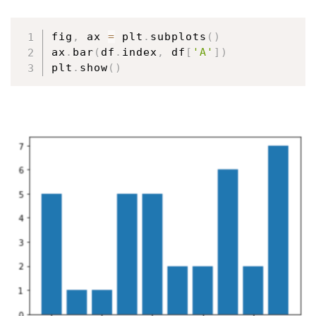
fig
,
 ax 
=
 plt
.
subplots
(
)
ax
.
bar
(
df
.
index
,
 df
[
'A'
]
)
plt
.
show
(
)