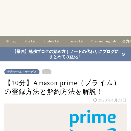
ホーム
Blog Lab
English Lab
Science Lab
Programming Lab
努力の
【最強】勉強ブログの始め方｜ノートの代わりにブログに
まとめて収益化！
便利ツール・サービス
PR
【10分】Amazon prime（プライム）
の登録方法と解約方法を解説！
2023年4月23日