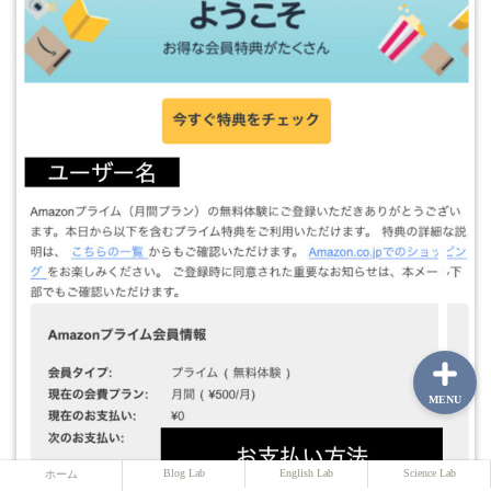
ホーム
Blog Lab
English Lab
Science Lab
MENU
Blog Lab
English Lab
Science Lab
ホーム